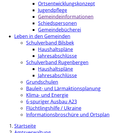
Ortsentwicklungskonzept
Jugendpflege
Gemeindeinformationen
Schiedspersonen
Gemeindebücherei
Leben in den Gemeinden
Schulverband Bilsbek
Haushaltspläne
Jahresabschlüsse
Schulverband Rugenbergen
Haushaltspläne
Jahresabschlüsse
Grundschulen
Bauleit- und Lärmaktionsplanung
Klima- und Energie
6-spuriger Ausbau A23
Flüchtlingshilfe / Ukraine
Informationsbroschüre und Ortsplan
Startseite
Amtsverwaltung